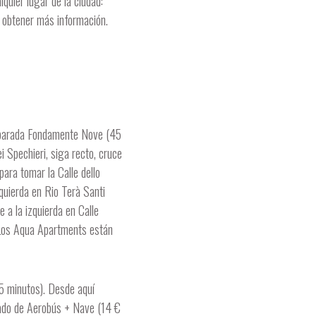
quier lugar de la ciudad:
 obtener más información.
la parada Fondamente Nove (45
i Spechieri, siga recto, cruce
para tomar la Calle dello
zquierda en Rio Terà Santi
e a la izquierda en Calle
. Los Aqua Apartments están
5 minutos). Desde aquí
nado de Aerobús + Nave (14 €