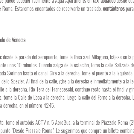
 se puede acceder fácilmente a Aqua Apartments en
taxi acuático
desde cual
le Roma. Estaremos encantados de reservarle un traslado,
contáctenos
para
olo de Venecia
a
: desde la parada del aeropuerto, tome la línea azul Alilaguna, bájese en 
ante unos 10 minutos. Cuando salga de la estación, tome la calle Salizada de
ada Seriman hasta el canal. Gire a la derecha, tome el puente a la izquierda 
dello Spezier. Al final de la calle, gire a la derecha e inmediatamente a la i
lle a la derecha, Rio Terà dei Fransceschi, continúe recto hasta el final y gir
 tome la Calle de L'oca a la derecha, luego la calle del Forno a la derecha
a la derecha, en el número 4245.
rto, tome el autobús ACTV n. 5 AeroBus, a la terminal de Piazzale Roma (2
l punto "Desde Piazzale Roma". Le sugerimos que compre un billete combi